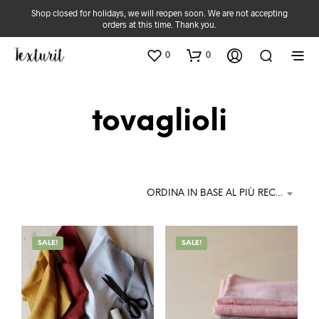
Shop closed for holidays, we will reopen soon. We are not accepting
orders at this time. Thank you.
0
0
tovaglioli
ORDINA IN BASE AL PIÙ RECENTE
SALE!
SALE!