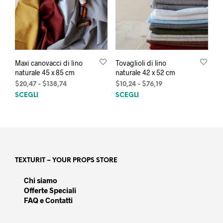
Maxi canovacci di lino
Tovaglioli di lino
naturale 45 x 85 cm
naturale 42 x 52 cm
Fascia
Fascia
$
20,47
-
$
138,74
$
10,24
-
$
76,19
Questo
Ques
di
di
SCEGLI
SCEGLI
prezzo:
prezzo:
prodotto
prod
da
da
ha
ha
$20,47
$10,24
più
più
a
a
varianti.
varia
$138,74
$76,19
Le
Le
opzioni
opzi
TEXTURIT – YOUR PROPS STORE
possono
poss
essere
esse
Chi siamo
scelte
scel
Offerte Speciali
nella
nella
FAQ e Contatti
pagina
pagi
del
del